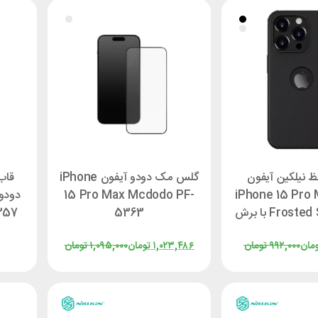
 نیلکین آیفون
گلس مک دودو آیفون iPhone
قاب
15 Pro Max Mcdodo PF-
iPhone 15 Pro M
Frosted Shield Pro با برش
5363
357
لوگو
مان
۹۹۲,۰۰۰
تومان
۱,۰۲۳,۴۸۶
تومان
۱,۰۹۵,۰۰۰
تومان