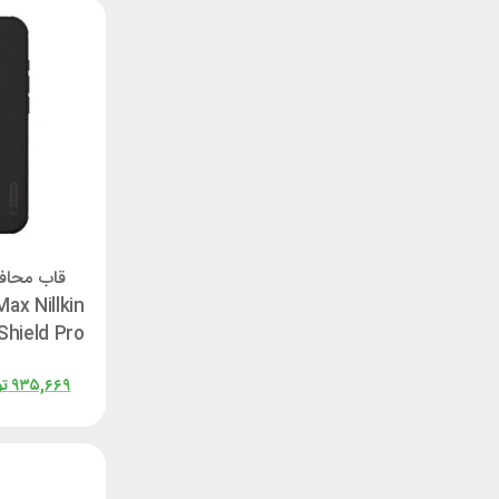
قاب محافظ
ax Nillkin
۹۳۵,۶۶۹
تو