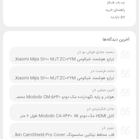
1404-09-02
راهنمای خرید
57 بازدید
آخرین دیدگاه‌ها
در
محمد صادق خوش مو
ترازو هوشمند شیائومی Xiaomi Mijia S200 MJTZC02YM نسخه گلوبال و چین
در
حامد فراست
ترازو هوشمند شیائومی Xiaomi Mijia S200 MJTZC02YM نسخه گلوبال و چین
در
امین سیفی
هولدر و پایه نگهدارنده مک دودو Mcdodo CM-5240 مخصوص موتور و دوچرخه
در
عادل شکرایزدی
کابل HDMI مک دودو Mcdodo CA-8430 8K طول 2 متر
در
مبین
قاب محافظ نیلکین سامسونگ Samsung A54 Nillkin CamShield Pro Cover