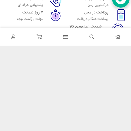
در کمترین زمان
پشتیبانی حرفه ای
پرداخت در محل
۷ روز ضمانت
پرداخت هنگام دریافت
مهلت بازگشت وجه
ضمانت اصل‌بودن کالا
تایید اصالت کالا
در تماس باشید
آدرس: تهران میدان حسن آباد خیابان امام خمینی بن بست پاساژ منوچهری
پلاک 7
شماره تماس: 02166700606
شماره واتساپ: 02166700606
کدپستی: 1137916439
زمان پاسخگویی: شنبه تا چهارشنبه 9 الی 17 و پنجشنبه 9 الی 13
خدمات مشتریان
قوانین و مقررات
روش ارسال
ضمانت 7 روزه