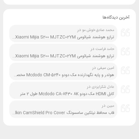
آخرین دیدگاه‌ها
در
محمد صادق خوش مو
ترازو هوشمند شیائومی Xiaomi Mijia S200 MJTZC02YM نسخه گلوبال و چین
در
حامد فراست
ترازو هوشمند شیائومی Xiaomi Mijia S200 MJTZC02YM نسخه گلوبال و چین
در
امین سیفی
هولدر و پایه نگهدارنده مک دودو Mcdodo CM-5240 مخصوص موتور و دوچرخه
در
عادل شکرایزدی
کابل HDMI مک دودو Mcdodo CA-8430 8K طول 2 متر
در
مبین
قاب محافظ نیلکین سامسونگ Samsung A54 Nillkin CamShield Pro Cover