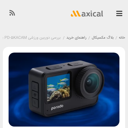
خانه
/
بلاگ مکسیکال
/
راهنمای خرید
/
بررسی دوربین ورزشی PD-5KACAM پرودو؛ رقیب سرسخت GoPro