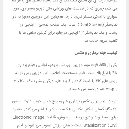
لنز 150 درجه‌ای آن امکان ثبت میدان دید بسیار گسترده‌ای را فراهم
می‌ کند، چیزی که در فعالیت‌ های ورزشی مثل دوچرخه‌سواری، موج‌
سواری یا اسکی بسیار کاربرد دارد. همچنین این دوربین مجهز به دو
نمایشگر (Dual Screen) است: یک صفحه لمسی ۲ اینچی در
پشت و یک نمایشگر ۱.۳ اینچی در جلو، برای گرفتن سلفی‌ ها یا
تنظیم سریع حالت‌ ها.
کیفیت فیلم ‌برداری و عکس
یکی از نقاط قوت مهم دوربین ورزشی پرودو، توانایی فیلم ‌برداری
4K با نرخ بالا است. طبق مشخصات اعلامی این دوربین می ‌تواند
ویدیوهای 4K را ضبط کرده و گزینه‌ های دیگری مثل 2.7K، 1080p
و 720p هم در دسترس هستند.
این دوربین برای عکس‌ برداری هم وضوح خیلی خوبی دارد؛ سنسور
24 مگاپیکسلی امکان عکاسی با کیفیت بالا را فراهم می‌ کند. بعلاوه
برای ضبط ویدیوهای پر جنب ‌و جوش، قابلیت Electronic Image
Stabilization (EIS) باعث کاهش لرزش تصویر می‌ شود و فیلم‌