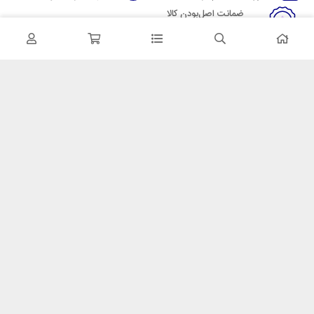
ضمانت اصل‌بودن کالا
تایید اصالت کالا
در تماس باشید
آدرس: تهران میدان حسن آباد خیابان امام خمینی بن بست پاساژ منوچهری
پلاک 7
شماره تماس: 02166700606
شماره واتساپ: 02166700606
کدپستی: 1137916439
زمان پاسخگویی: شنبه تا چهارشنبه 9 الی 17 و پنجشنبه 9 الی 13
خدمات مشتریان
قوانین و مقررات
روش ارسال
ضمانت 7 روزه
رویه های بازگرداندن کالا
مکسیکال