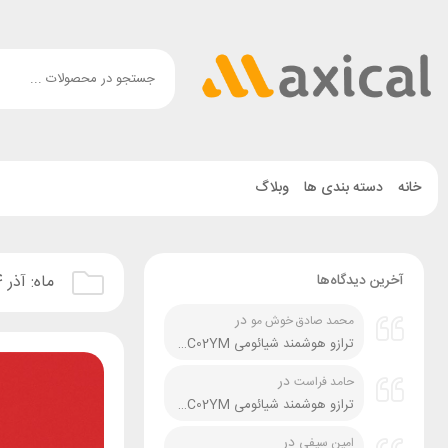
خانه
دسته بندی ها
وبلاگ
آخرین دیدگاه‌ها
ماه:
آذر 1404
در
محمد صادق خوش مو
ترازو هوشمند شیائومی Xiaomi Mijia S200 MJTZC02YM نسخه گلوبال و چین
در
حامد فراست
ترازو هوشمند شیائومی Xiaomi Mijia S200 MJTZC02YM نسخه گلوبال و چین
در
امین سیفی