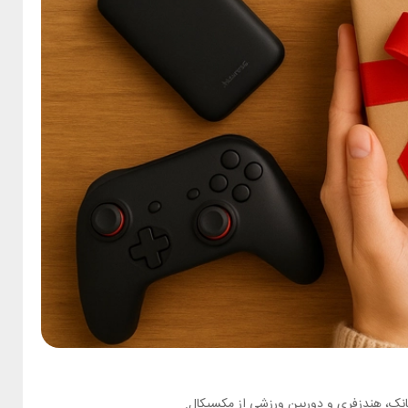
وربانک، هندزفری و دوربین ورزشی از مکسیکال.