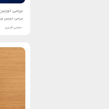
بررسی دوربین ورزشی PD-5KACAM پرو
بررسی دوربین ورزشی پرودو PD-5KACAM؛ کیفیت 4K، صفحه نمایش دوگانه، ضد 
مجتبی قدیری