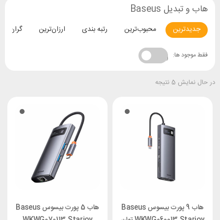
هاب و تبدیل Baseus
جدیدترین
محبوب‌ترین
رتبه بندی
ارزان‌ترین
گران‌تری
فقط موجود ها:
در حال نمایش 5 نتیجه
هاب 9 پورت بیسوس Baseus
هاب 5 پورت بیسوس Baseus
WKWG060013 Starjoy توان
WKWG070113 Starjoy