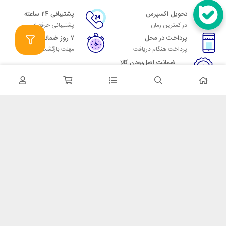
تحویل اکسپرس
پشتیبانی ۲۴ ساعته
در کمترین زمان
پشتیبانی حرفه ای
پرداخت در محل
۷ روز ضمانت
پرداخت هنگام دریافت
مهلت بازگشت وجه
ضمانت اصل‌بودن کالا
تایید اصالت کالا
در تماس باشید
آدرس: تهران میدان حسن آباد خیابان امام خمینی بن بست پاساژ منوچهری
پلاک 7
شماره تماس: 02166700606
شماره واتساپ: 02166700606
کدپستی: 1137916439
زمان پاسخگویی: شنبه تا چهارشنبه 9 الی 17 و پنجشنبه 9 الی 13
خدمات مشتریان
قوانین و مقررات