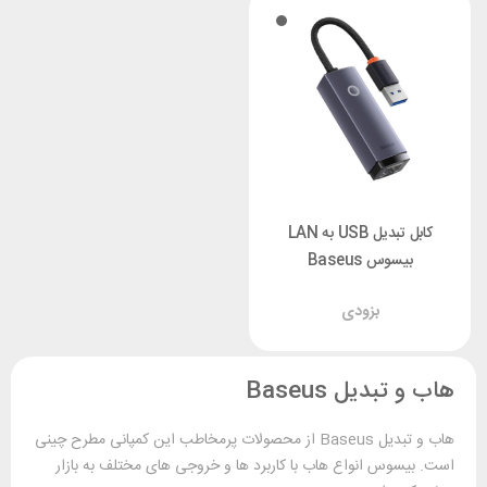
کابل تبدیل USB به LAN
بیسوس Baseus
WKQX000113 Lite Series
بزودی
هاب و تبدیل Baseus
هاب و تبدیل Baseus از محصولات پرمخاطب این کمپانی مطرح چینی
است. بیسوس انواع هاب با کاربرد ها و خروجی های مختلف به بازار