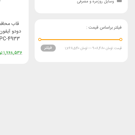
وسایل روزمره و مصرفی
قاب محاف
فیلتر براساس قیمت :
PC-4933
فیلتر
قیمت:
تومان 908,480
—
تومان 1,768,540
۱,۷۶۸,۵۳۶
تو