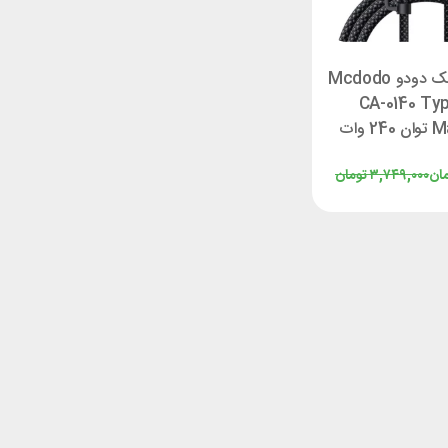
کابل دو سر مک دودو Mcdodo
CA-0140 Typ
MagSafe 3 توان 240 وات
2 متر
ان
۳,۷۴۹,۰۰۰
تومان