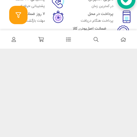
در کمترین زمان
پشتیبانی حرفه ای
پرداخت در محل
۷ روز ضمانت
پرداخت هنگام دریافت
مهلت بازگشت وجه
ضمانت اصل‌بودن کالا
تایید اصالت کالا
در تماس باشید
آدرس: تهران میدان حسن آباد خیابان امام خمینی بن بست پاساژ منوچهری
پلاک 7
شماره تماس: 02166700606
شماره واتساپ: 02166700606
کدپستی: 1137916439
زمان پاسخگویی: شنبه تا چهارشنبه 9 الی 17 و پنجشنبه 9 الی 13
خدمات مشتریان
قوانین و مقررات
روش ارسال
ضمانت 7 روزه