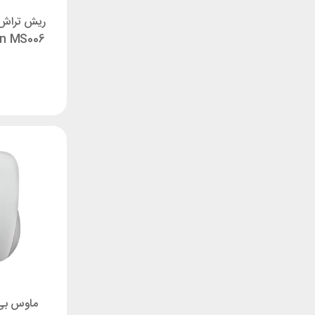
ریش تراش 
en MS006
ماوس بی‌