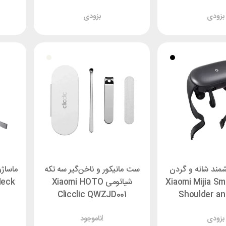
بزودی
بزودی
مند شانه و گردن
ست مانیکور و ناخن‌گیر سه تکه
ماساژ
ومی Xiaomi Mijia Smart
شیائومی Xiaomi HOTO
Neck
Clicclic QWZJD001
Shoulder a
Massag
بزودی
ناموجود!