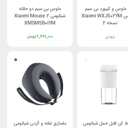
اوس و کیبورد بی سیم
ماوس بی سیم دو حالته
شیائومی Xiaomi WXJS02YM
شیائومی Xiaomi Mouse 2
نسخه 2
XMSMSB01YM
بزودی
۲,۴۹۹,۰۰۰
تومان
 کن قابل حمل شیائومی
ماساژور شانه و گردن شیائومی