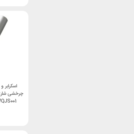
اسکرابر و
QWQJS001 دسته 