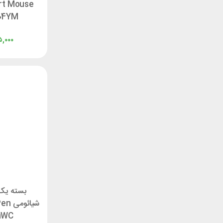
rt Mouse
04YM
,۰۰۰
بسته یک
شیائ
1WC