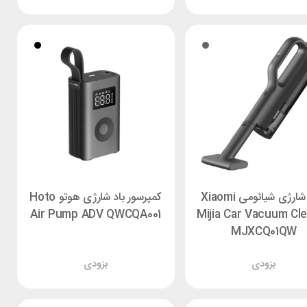
جارو شارژی شیائومی Xiaomi
کمپرسور باد شارژی هوتو Hoto
Air Pump ADV QWCQA001
Mijia Car Vacuum Cl
MJXCQ01QW
بزودی
بزودی