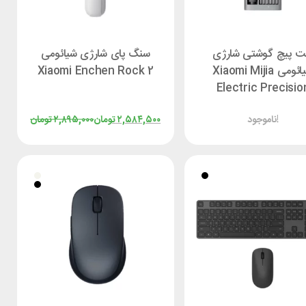
 پیچ گوشتی شارژی
سنگ پای شارژی شیائومی
شیائومی Xiaomi Mijia
Xiaomi Enchen Rock 2
Electric Precisio
Screwdriver
ناموجود!
۲,۵۸۴,۵۰۰
تومان
۲,۸۹۵,۰۰۰
تومان
MJDDLSD003QW دارای 24
سری