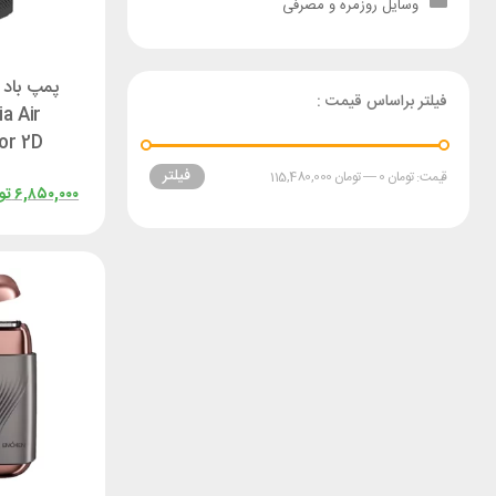
وسایل روزمره و مصرفی
پمپ باد 
فیلتر براساس قیمت :
ia Air
or 2D
7QWS
فیلتر
قیمت:
تومان 0
—
تومان 115,480,000
۶,۸۵۰,۰۰۰
تو