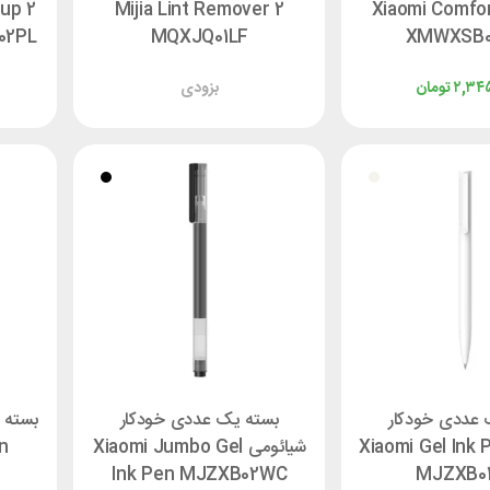
Cup 2
Mijia Lint Remover 2
Xiaomi Comfo
XMWXSB
MQXJQ01LF
MJZZB02PL
۲,۳۴۵
تومان
بزودی
 عددی خودکار
بسته یک عددی خودکار
بسته 
ومی Xiaomi Gel Ink Pen
شیائومی Xiaomi Jumbo Gel
n
Ink Pen MJZXB02WC
MJZXB0