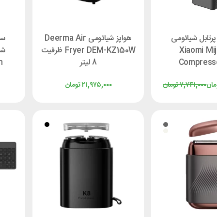
پرتابل شیائومی
هواپز شیائومی Deerma Air
ست
Xiaomi Mij
Fryer DEM-KZ150W ظرفیت
Compress
8 لیتر
n
MJCQB0
مان
۷,۷۴۱,۰۰۰
تومان
۲۱,۹۷۵,۰۰۰
تومان