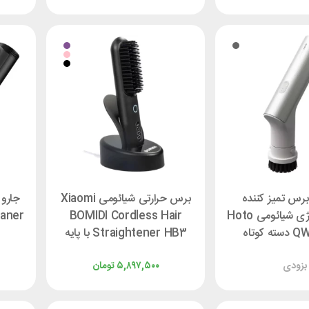
 برس تمیز کننده
برس حرارتی شیائومی Xiaomi
چرخشی شارژی شیائومی Hoto
BOMIDI Cordless Hair
eaner
کوتاه
Straightener HB3 با پایه
شارژ
بزودی
۵,۸۹۷,۵۰۰
تومان