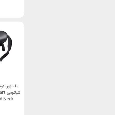
ماساژور هوش
شیائ
nd Neck
er