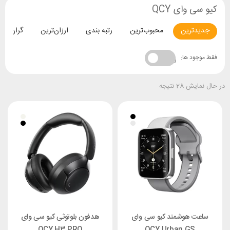
کیو سی وای QCY
جدیدترین
محبوب‌ترین
رتبه بندی
ارزان‌ترین
گران‌تری
فقط موجود ها:
در حال نمایش 28 نتیجه
ساعت هوشمند کیو سی وای
هدفون بلوتوثی کیو سی وای
QCY H3 PRO
QCY Urban GS