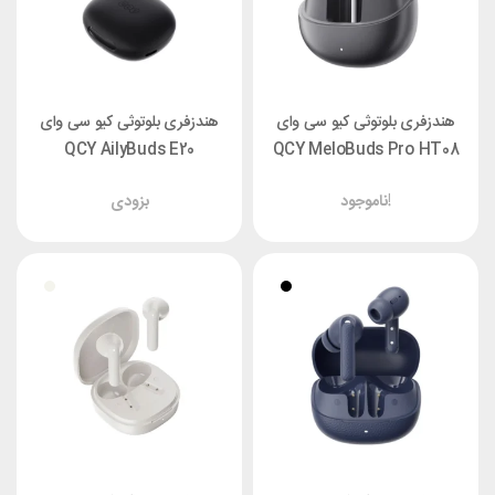
هندزفری بلوتوثی کیو سی وای
هندزفری بلوتوثی کیو سی وای
QCY AilyBuds E20
QCY MeloBuds Pro HT08
ناموجود!
بزودی