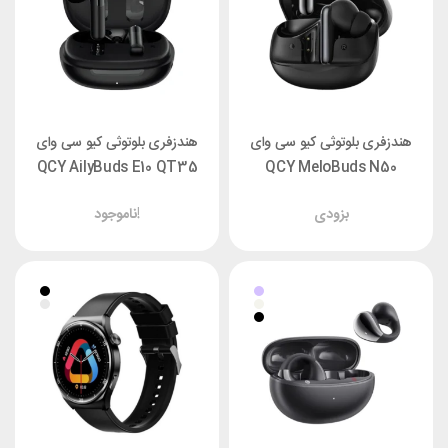
هندزفری بلوتوثی کیو سی وای
هندزفری بلوتوثی کیو سی وای
QCY AilyBuds E10 QT35
QCY MeloBuds N50
بزودی
ناموجود!