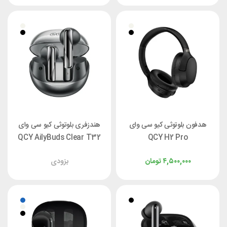
هدفون بلوتوثی کیو سی وای
هندزفری بلوتوثی کیو سی وای
QCY AilyBuds Clear T32
QCY H2 Pro
۴,۵۰۰,۰۰۰
تومان
بزودی