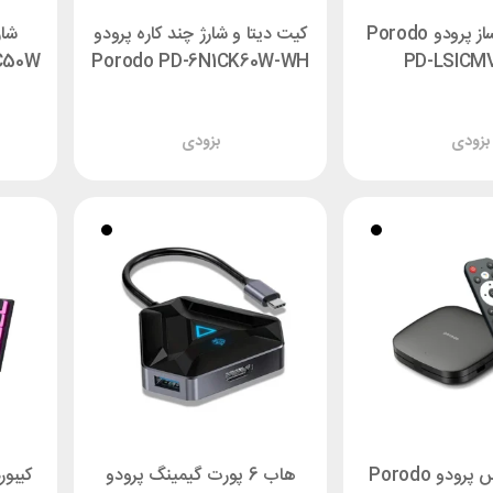
دستگاه یخ ساز پرودو Porodo
کیت دیتا و شارژ چند کاره پرودو
شار
Porodo PD-6N1CK60W-WH
PD-LSICM
بزودی
بزودی
اندروید باکس پرودو Porodo
هاب 6 پورت گیمینگ پرودو
کیبور