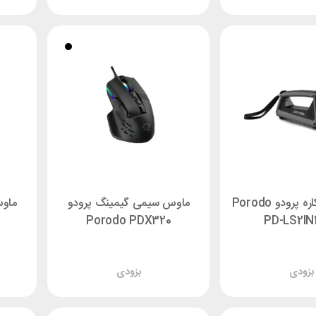
چراغ قوه 2 کاره پرودو Porodo
ماوس سیمی گیمینگ پرودو
ماوس
Porodo PDX320
PD-LS2IN
بزودی
بزودی