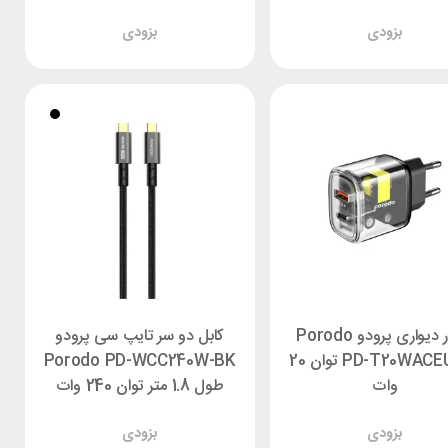
بزودی
بزودی
شارژر دیواری پرودو Porodo
کابل دو سر تایپ سی پرودو
PD-T20WACEU-BK توان 20
Porodo PD-WCC240W-BK
وات
طول 1.8 متر توان 240 وات
بزودی
بزودی