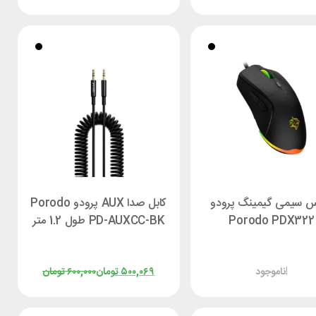
 سیمی گیمینگ پرودو
کابل صدا AUX پرودو Porodo
Porodo PDX322
PD-AUXCC-BK طول 1.2 متر
ناموجود!
۵۰۰,۰۶۹
تومان
۶۰۰,۰۰۰
تومان