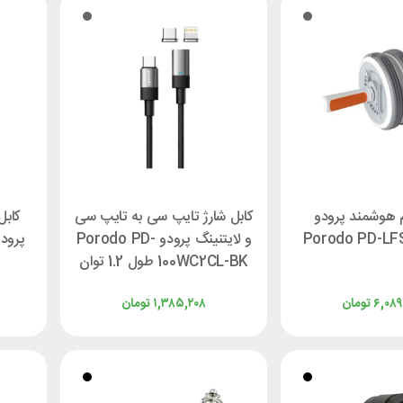
هوشمند پرودو
کابل شارژ تایپ سی به تایپ سی
Porodo PD-LF
و لایتنینگ پرودو Porodo PD-
100WC2CL-BK طول 1.2 توان
100 وات
۶,۰۸۹
تومان
۱,۳۸۵,۲۰۸
تومان