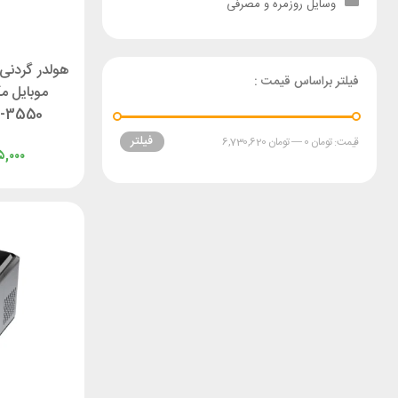
وسایل روزمره و مصرفی
هولدر گردنی 
فیلتر براساس قیمت :
موبایل م
-3550
فیلتر
قیمت:
تومان 0
—
تومان 6,730,620
,۰۰۰