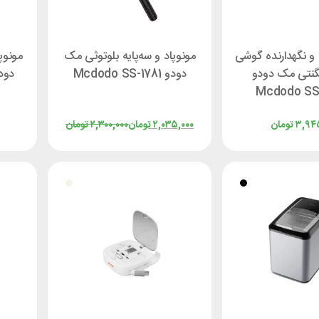
و نگهدارنده گوشی
مونوپاد و سه‌پایه بلوتوثی مک
مونوپ
گنتی مک دودو
دودو Mcdodo SS-1781
دودو S-7240
Mcdodo SS
۳,۹۴۵
تومان
۲,۰۳۵,۰۰۰
تومان
۲,۳۰۰,۰۰۰
تومان