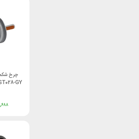
چرخ شکم 
ST028-GY
,۶۸۸