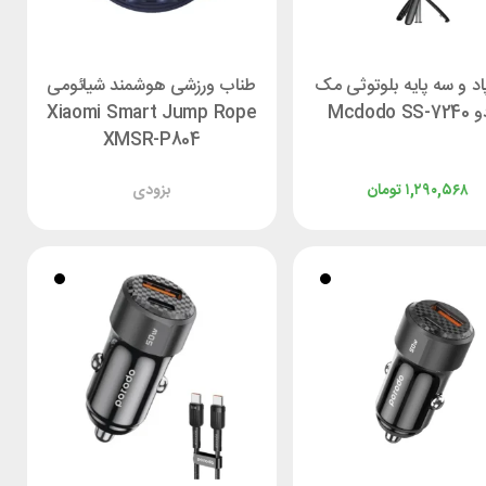
اد و سه پایه بلوتوثی مک
طناب ورزشی هوشمند شیائومی
Mcdodo S
Xiaomi Smart Jump Rope
XMSR-P804
۱,۲۹۰,۵۶۸
تومان
بزودی