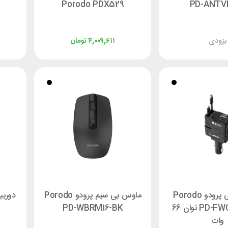
Porodo PDX529
PD-ANTV
بزودی
۴,۰۰۹,۶۱۱
تومان
شارژر فندکی پرودو Porodo
ماوس بی سیم پرودو Porodo
PD-FWCH029-BK توان 66
PD-WBRM16-BK
وات