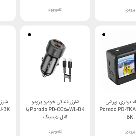
بزودی
ناموجود!
لم برداری ورزشی
شارژر فندکی خودرو پرودو
Porodo PD-4KACAM-
Porodo PD-CC50WL-BK با
BK
کابل لایتنینگ
بزودی
ناموجود!