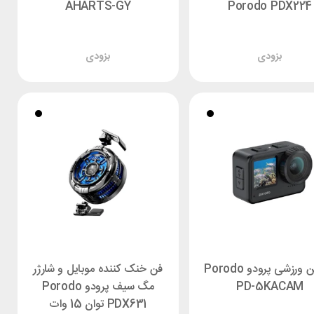
AHARTS-GY
Porodo PDX224
بزودی
بزودی
دوربین ورزشی پرودو Porodo
فن خنک کننده موبایل و شارژر
PD-5KACAM
مگ سیف پرودو Porodo
PDX631 توان 15 وات