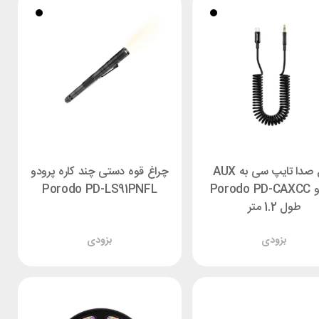
کابل صدا تایپ سی به AUX
چراغ قوه دستی چند کاره پرودو
پرودو Porodo PD-CAXCC
Porodo PD-LS91PNFL
طول 1.2 متر
بزودی
بزودی