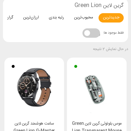
گرین لاین Green Lion
جدیدترین
محبوب‌ترین
رتبه بندی
ارزان‌ترین
گران‌تری
فقط موجود ها:
در حال نمایش 2 نتیجه
موس بلوتوثی گرین لاین Green
ساعت هوشمند گرین لاین
Green Lion G-Master
Lion Transparent Mouse