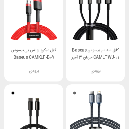
کابل سه سر بیسوس Baseus
کابل میکرو یو اس بی بیسوس
CAMLTWJ-01 جریان 3 آمپر
Baseus CAMKLF-B09
طول 1.5 متر
جریان 2.4 آمپر طول 1 متر
بزودی
بزودی