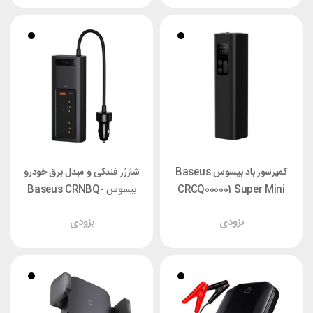
کمپرسور باد بیسوس Baseus
شارژر فندکی و مبدل برق خودرو
CRCQ000001 Super Mini
بیسوس Baseus CRNBQ-
inflator
A01 توان 150 وات
بزودی
بزودی