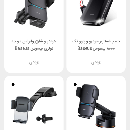
جامپ استارتر خودرو و پاوربانک
هولدر و شارژر وایرلس دریچه
8000 بیسوس Baseus
کولری بیسوس Baseus
CRJS01-01 جریان 800 آمپر
CGZX000001 توان 15 وات
بزودی
بزودی