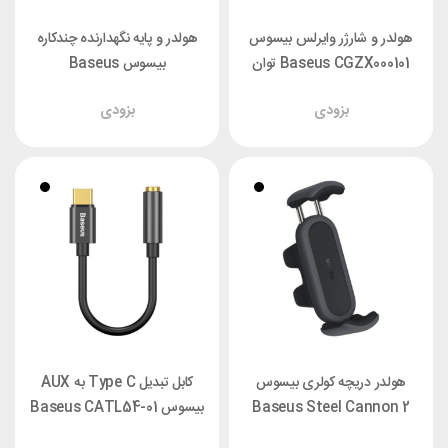
هولدر و شارژر وایرلس بیسوس
هولدر و پایه نگهدارنده چندکاره
Baseus CGZX000101 توان
بیسوس Baseus
15 وات
SUYK000001 Easy Control
بزودی
بزودی
Clamp
هولدر دریچه کولری بیسوس
کابل تبدیل Type C به AUX
Baseus Steel Cannon 2
بیسوس Baseus CATL54-01
SUGP000001