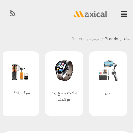
خانه
/
Brands
/
بیسوس Baseus
 و مچ بند
سبک زندگی
صوتی و
لوا
وشمند
تصویری
خ