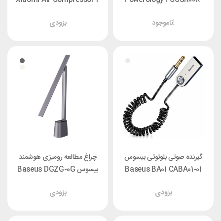
BK توان 500 وات
MJCQB06QW
ناموجود!
بزودی
گیرنده صوتی بلوتوثی بیسوس
چراغ مطالعه رومیزی هوشمند
Baseus BA01 CABA01-01
بیسوس Baseus DGZG-0G
بزودی
بزودی