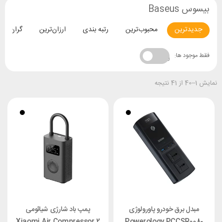
بیسوس Baseus
جدیدترین
محبوب‌ترین
رتبه بندی
ارزان‌ترین
گران‌تری
فقط موجود ها:
نمایش 1–40 از 41 نتیجه
مبدل برق خودرو پاورولوژی
پمپ باد شارژی شیائومی
Xiaomi Air Compressor 2
Powerology PCCSR008-