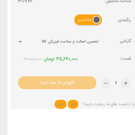
شناسه محصول:
300774
رنگبندی
خاکستری
گارانتی
۳۵,۶۴۰,۰۰۰
تومان
۴۲,۰۵۵,۰۰۰
افزودن به سبد خرید
یا از قیمت های ما رضایت دارید؟
بله
خیر