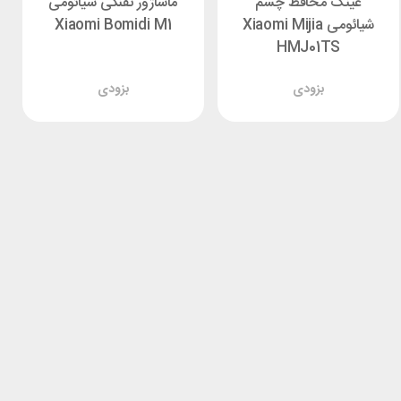
عینک محافظ چشم
ماساژور تفنگی شیائومی
شیائومی Xiaomi Mijia
Xiaomi Bomidi M1
HMJ01TS
بزودی
بزودی